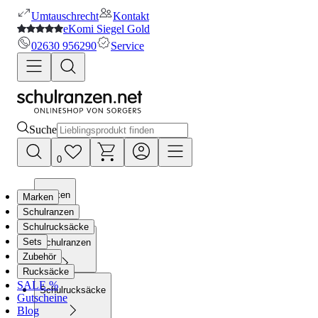
Umtauschrecht
Kontakt
eKomi Siegel Gold
02630 956290
Service
Suche
0
Marken
Marken
Schulranzen
Schulrucksäcke
Sets
Schulranzen
Zubehör
Rucksäcke
SALE %
Schulrucksäcke
Gutscheine
Blog