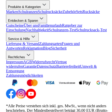
Produkte & Kategorien
Marken
Schulranzen
Schulrucksäcke
Zubehör
Sets
Rucksäcke
Entdecken & Sparen
Gutscheine
Über uns
Familienurlaub
Ratgeber zur
Einschulung
Nachhaltigkeit
Schulranzen-Test
Schulrucksack-Test
Service & Hilfe
Lieferung & Versand
Zahlungsarten
Fragen und
Antworten
Reklamation
Blog
Sicherheit
Rechtliches
Impressum
AGB
Widerrufsrecht
Vertrag
widerrufen
Garantie
Datenschutz
Barrierefreiheit
Umwelt &
Entsorgung
Zahlungsmöglichkeiten
*Alle Preise verstehen sich inkl. ges. MwSt., wenn nicht anders
beschrieben. Der Mindestbestellwert beträgt 30,00 EUR (Brutto-