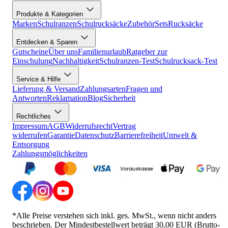
Produkte & Kategorien
Marken
Schulranzen
Schulrucksäcke
Zubehör
Sets
Rucksäcke
Entdecken & Sparen
Gutscheine
Über uns
Familienurlaub
Ratgeber zur
Einschulung
Nachhaltigkeit
Schulranzen-Test
Schulrucksack-Test
Service & Hilfe
Lieferung & Versand
Zahlungsarten
Fragen und
Antworten
Reklamation
Blog
Sicherheit
Rechtliches
Impressum
AGB
Widerrufsrecht
Vertrag
widerrufen
Garantie
Datenschutz
Barrierefreiheit
Umwelt &
Entsorgung
Zahlungsmöglichkeiten
*Alle Preise verstehen sich inkl. ges. MwSt., wenn nicht anders
beschrieben. Der Mindestbestellwert beträgt 30,00 EUR (Brutto-