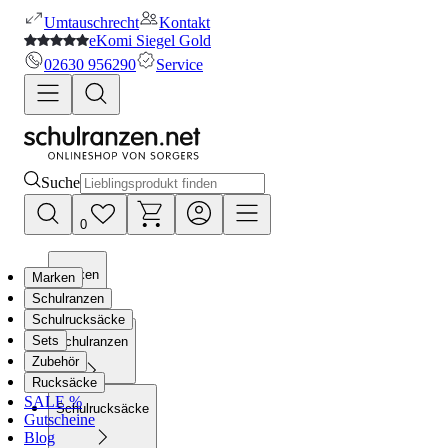
Umtauschrecht
Kontakt
eKomi Siegel Gold
02630 956290
Service
Suche
0
Marken
Marken
Schulranzen
Schulrucksäcke
Sets
Schulranzen
Zubehör
Rucksäcke
SALE %
Schulrucksäcke
Gutscheine
Blog