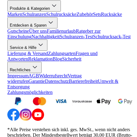
Produkte & Kategorien
Marken
Schulranzen
Schulrucksäcke
Zubehör
Sets
Rucksäcke
Entdecken & Sparen
Gutscheine
Über uns
Familienurlaub
Ratgeber zur
Einschulung
Nachhaltigkeit
Schulranzen-Test
Schulrucksack-Test
Service & Hilfe
Lieferung & Versand
Zahlungsarten
Fragen und
Antworten
Reklamation
Blog
Sicherheit
Rechtliches
Impressum
AGB
Widerrufsrecht
Vertrag
widerrufen
Garantie
Datenschutz
Barrierefreiheit
Umwelt &
Entsorgung
Zahlungsmöglichkeiten
*Alle Preise verstehen sich inkl. ges. MwSt., wenn nicht anders
beschrieben. Der Mindestbestellwert beträgt 30,00 EUR (Brutto-