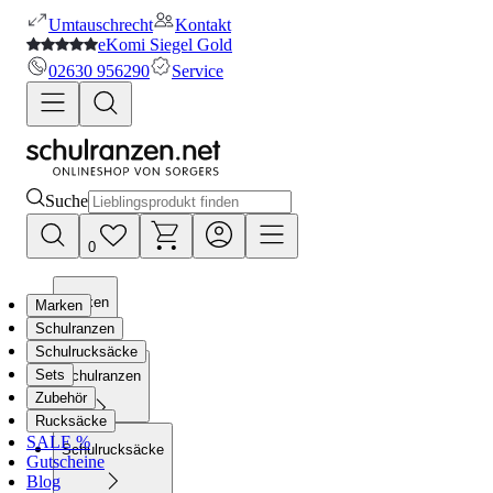
Umtauschrecht
Kontakt
eKomi Siegel Gold
02630 956290
Service
Suche
0
Marken
Marken
Schulranzen
Schulrucksäcke
Sets
Schulranzen
Zubehör
Rucksäcke
SALE %
Schulrucksäcke
Gutscheine
Blog