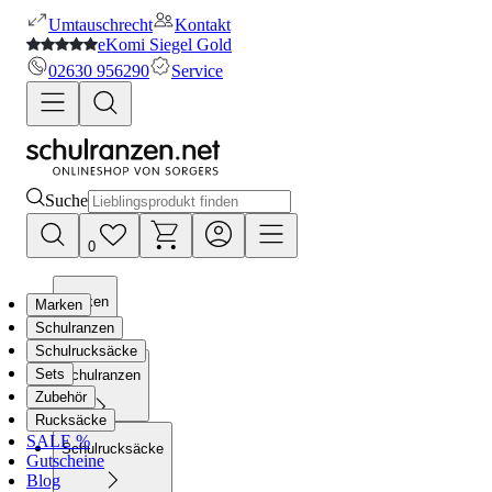
Umtauschrecht
Kontakt
eKomi Siegel Gold
02630 956290
Service
Suche
0
Marken
Marken
Schulranzen
Schulrucksäcke
Sets
Schulranzen
Zubehör
Rucksäcke
SALE %
Schulrucksäcke
Gutscheine
Blog