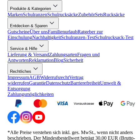
Produkte & Kategorien
Marken
Schulranzen
Schulrucksäcke
Zubehör
Sets
Rucksäcke
Entdecken & Sparen
Gutscheine
Über uns
Familienurlaub
Ratgeber zur
Einschulung
Nachhaltigkeit
Schulranzen-Test
Schulrucksack-Test
Service & Hilfe
Lieferung & Versand
Zahlungsarten
Fragen und
Antworten
Reklamation
Blog
Sicherheit
Rechtliches
Impressum
AGB
Widerrufsrecht
Vertrag
widerrufen
Garantie
Datenschutz
Barrierefreiheit
Umwelt &
Entsorgung
Zahlungsmöglichkeiten
*Alle Preise verstehen sich inkl. ges. MwSt., wenn nicht anders
beschrieben. Der Mindestbestellwert beträgt 30,00 EUR (Brutto-