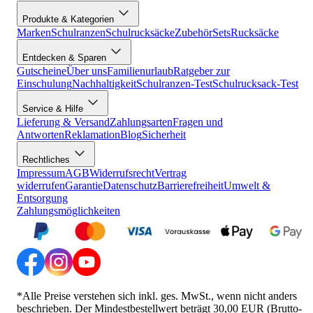
Produkte & Kategorien
Marken
Schulranzen
Schulrucksäcke
Zubehör
Sets
Rucksäcke
Entdecken & Sparen
Gutscheine
Über uns
Familienurlaub
Ratgeber zur
Einschulung
Nachhaltigkeit
Schulranzen-Test
Schulrucksack-Test
Service & Hilfe
Lieferung & Versand
Zahlungsarten
Fragen und
Antworten
Reklamation
Blog
Sicherheit
Rechtliches
Impressum
AGB
Widerrufsrecht
Vertrag
widerrufen
Garantie
Datenschutz
Barrierefreiheit
Umwelt &
Entsorgung
Zahlungsmöglichkeiten
*Alle Preise verstehen sich inkl. ges. MwSt., wenn nicht anders
beschrieben. Der Mindestbestellwert beträgt 30,00 EUR (Brutto-