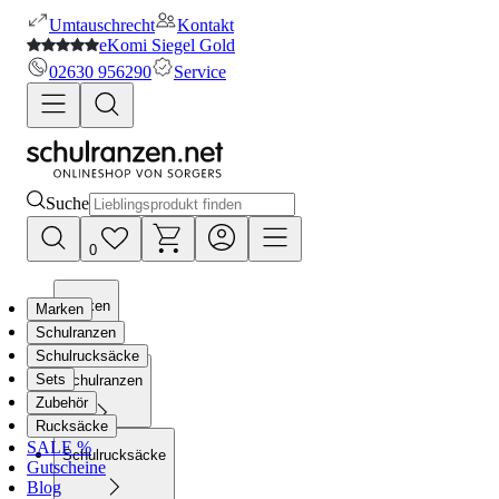
Umtauschrecht
Kontakt
eKomi Siegel Gold
02630 956290
Service
Suche
0
Marken
Marken
Schulranzen
Schulrucksäcke
Sets
Schulranzen
Zubehör
Rucksäcke
SALE %
Schulrucksäcke
Gutscheine
Blog