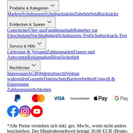
Produkte & Kategorien
Marken
Schulranzen
Schulrucksäcke
Zubehör
Sets
Rucksäcke
Entdecken & Sparen
Gutscheine
Über uns
Familienurlaub
Ratgeber zur
Einschulung
Nachhaltigkeit
Schulranzen-Test
Schulrucksack-Test
Service & Hilfe
Lieferung & Versand
Zahlungsarten
Fragen und
Antworten
Reklamation
Blog
Sicherheit
Rechtliches
Impressum
AGB
Widerrufsrecht
Vertrag
widerrufen
Garantie
Datenschutz
Barrierefreiheit
Umwelt &
Entsorgung
Zahlungsmöglichkeiten
*Alle Preise verstehen sich inkl. ges. MwSt., wenn nicht anders
beschrieben. Der Mindestbestellwert beträgt 30,00 EUR (Brutto-