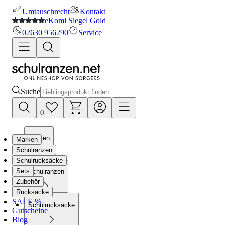
Umtauschrecht
Kontakt
eKomi Siegel Gold
02630 956290
Service
Suche
0
Marken
Marken
Schulranzen
Schulrucksäcke
Sets
Schulranzen
Zubehör
Rucksäcke
SALE %
Schulrucksäcke
Gutscheine
Blog