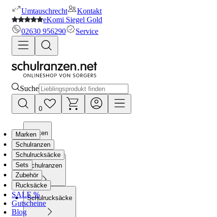
Umtauschrecht
Kontakt
eKomi Siegel Gold
02630 956290
Service
Suche
0
Marken
Marken
Schulranzen
Schulrucksäcke
Sets
Schulranzen
Zubehör
Rucksäcke
SALE %
Schulrucksäcke
Gutscheine
Blog