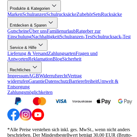
Produkte & Kategorien
Marken
Schulranzen
Schulrucksäcke
Zubehör
Sets
Rucksäcke
Entdecken & Sparen
Gutscheine
Über uns
Familienurlaub
Ratgeber zur
Einschulung
Nachhaltigkeit
Schulranzen-Test
Schulrucksack-Test
Service & Hilfe
Lieferung & Versand
Zahlungsarten
Fragen und
Antworten
Reklamation
Blog
Sicherheit
Rechtliches
Impressum
AGB
Widerrufsrecht
Vertrag
widerrufen
Garantie
Datenschutz
Barrierefreiheit
Umwelt &
Entsorgung
Zahlungsmöglichkeiten
*Alle Preise verstehen sich inkl. ges. MwSt., wenn nicht anders
beschrieben. Der Mindestbestellwert beträgt 30,00 EUR (Brutto-