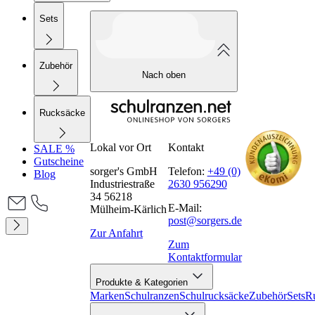
Sets
Zubehör
Nach oben
Rucksäcke
Lokal vor Ort
Kontakt
SALE %
Gutscheine
sorger's GmbH
Telefon:
+49 (0)
Blog
Industriestraße
2630 956290
34 56218
E-Mail:
Mülheim-Kärlich
post@sorgers.de
Zur Anfahrt
Zum
Kontaktformular
Produkte & Kategorien
Marken
Schulranzen
Schulrucksäcke
Zubehör
Sets
R