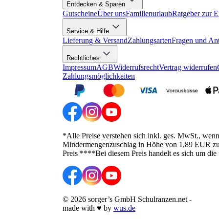
Entdecken & Sparen
Gutscheine
Über uns
Familienurlaub
Ratgeber zur E
Service & Hilfe
Lieferung & Versand
Zahlungsarten
Fragen und An
Rechtliches
Impressum
AGB
Widerrufsrecht
Vertrag widerrufen
Zahlungsmöglichkeiten
*Alle Preise verstehen sich inkl. ges. MwSt., wen
Mindermengenzuschlag in Höhe von 1,89 EUR zusätz
Preis ****Bei diesem Preis handelt es sich um die
©
2026
sorger’s GmbH Schulranzen.net
-
made with
♥
by
wus.de