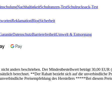
inschulung
Nachhaltigkeit
Schulranzen-Test
Schulrucksack-Test
tworten
Reklamation
Blog
Sicherheit
Garantie
Datenschutz
Barrierefreiheit
Umwelt & Entsorgung
n nicht anders beschrieben. Der Mindestbestellwert beträgt 30,00 EUR 
lich berechnet. **Der Rabatt bezieht sich auf die unverbindliche Pre
 unverbindliche Preisempfehlung des Herstellers *****Bei diesem Preis