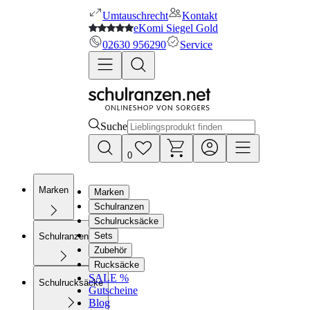
Umtauschrecht
Kontakt
eKomi Siegel Gold
02630 956290
Service
Suche
0
Marken
Marken
Schulranzen
Schulrucksäcke
Sets
Schulranzen
Zubehör
Rucksäcke
SALE %
Schulrucksäcke
Gutscheine
Blog