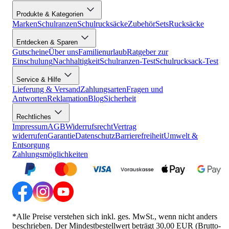
Produkte & Kategorien
Marken
Schulranzen
Schulrucksäcke
Zubehör
Sets
Rucksäcke
Entdecken & Sparen
Gutscheine
Über uns
Familienurlaub
Ratgeber zur
Einschulung
Nachhaltigkeit
Schulranzen-Test
Schulrucksack-Test
Service & Hilfe
Lieferung & Versand
Zahlungsarten
Fragen und
Antworten
Reklamation
Blog
Sicherheit
Rechtliches
Impressum
AGB
Widerrufsrecht
Vertrag
widerrufen
Garantie
Datenschutz
Barrierefreiheit
Umwelt &
Entsorgung
Zahlungsmöglichkeiten
*Alle Preise verstehen sich inkl. ges. MwSt., wenn nicht anders
beschrieben. Der Mindestbestellwert beträgt 30,00 EUR (Brutto-