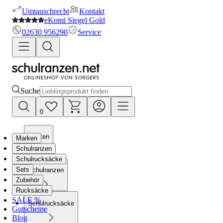
Umtauschrecht
Kontakt
eKomi Siegel Gold
02630 956290
Service
Suche
0
Marken
Marken
Schulranzen
Schulrucksäcke
Sets
Schulranzen
Zubehör
Rucksäcke
SALE %
Schulrucksäcke
Gutscheine
Blog