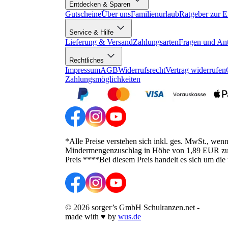
Entdecken & Sparen
Gutscheine
Über uns
Familienurlaub
Ratgeber zur E
Service & Hilfe
Lieferung & Versand
Zahlungsarten
Fragen und An
Rechtliches
Impressum
AGB
Widerrufsrecht
Vertrag widerrufen
Zahlungsmöglichkeiten
*Alle Preise verstehen sich inkl. ges. MwSt., wen
Mindermengenzuschlag in Höhe von 1,89 EUR zusätz
Preis ****Bei diesem Preis handelt es sich um die
©
2026
sorger’s GmbH Schulranzen.net
-
made with
♥
by
wus.de