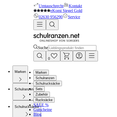
Umtauschrecht
Kontakt
eKomi Siegel Gold
02630 956290
Service
Suche
0
Marken
Marken
Schulranzen
Schulrucksäcke
Sets
Schulranzen
Zubehör
Rucksäcke
SALE %
Schulrucksäcke
Gutscheine
Blog