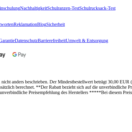
inschulung
Nachhaltigkeit
Schulranzen-Test
Schulrucksack-Test
tworten
Reklamation
Blog
Sicherheit
Garantie
Datenschutz
Barrierefreiheit
Umwelt & Entsorgung
n nicht anders beschrieben. Der Mindestbestellwert beträgt 30,00 EUR 
lich berechnet. **Der Rabatt bezieht sich auf die unverbindliche Pre
 unverbindliche Preisempfehlung des Herstellers *****Bei diesem Preis