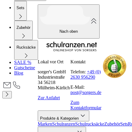
Sets
Zubehör
Nach oben
Rucksäcke
Lokal vor Ort
Kontakt
SALE %
Gutscheine
sorger's GmbH
Telefon:
+49 (0)
Blog
Industriestraße
2630 956290
34 56218
E-Mail:
Mülheim-Kärlich
post@sorgers.de
Zur Anfahrt
Zum
Kontaktformular
Produkte & Kategorien
Marken
Schulranzen
Schulrucksäcke
Zubehör
Sets
R