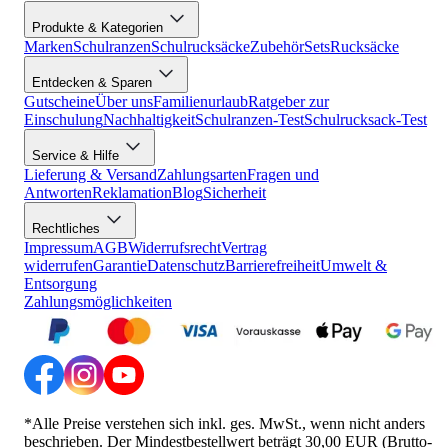
Produkte & Kategorien
Marken
Schulranzen
Schulrucksäcke
Zubehör
Sets
Rucksäcke
Entdecken & Sparen
Gutscheine
Über uns
Familienurlaub
Ratgeber zur
Einschulung
Nachhaltigkeit
Schulranzen-Test
Schulrucksack-Test
Service & Hilfe
Lieferung & Versand
Zahlungsarten
Fragen und
Antworten
Reklamation
Blog
Sicherheit
Rechtliches
Impressum
AGB
Widerrufsrecht
Vertrag
widerrufen
Garantie
Datenschutz
Barrierefreiheit
Umwelt &
Entsorgung
Zahlungsmöglichkeiten
*Alle Preise verstehen sich inkl. ges. MwSt., wenn nicht anders
beschrieben. Der Mindestbestellwert beträgt 30,00 EUR (Brutto-