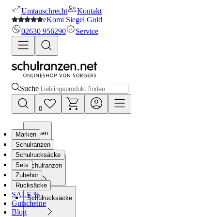
Umtauschrecht
Kontakt
eKomi Siegel Gold
02630 956290
Service
Suche
0
Marken
Marken
Schulranzen
Schulrucksäcke
Sets
Schulranzen
Zubehör
Rucksäcke
SALE %
Schulrucksäcke
Gutscheine
Blog