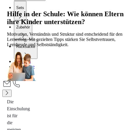
Sets
Hilfe in der Schule: Wie können Eltern
ihre Kinder unterstützen?
Zubehör
Motivation, Verständnis und Struktur sind entscheidend für den
Lernerfolg. Mit gezielten Tipps stärken Sie Selbstvertrauen,
Lernfreude und Selbstständigkeit.
Rucksäcke
SALE %
Gutscheine
Blog
Die
Einschulung
ist für
die
meisten