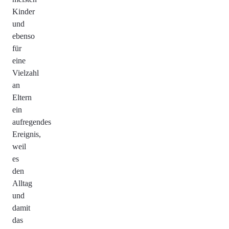
Kinder
und
ebenso
für
eine
Vielzahl
an
Eltern
ein
aufregendes
Ereignis,
weil
es
den
Alltag
und
damit
das