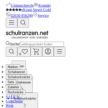
Umtauschrecht
Kontakt
eKomi Siegel Gold
02630 956290
Service
Suche
0
Marken
Marken
Schulranzen
Schulrucksäcke
Sets
Schulranzen
Zubehör
Rucksäcke
SALE %
Schulrucksäcke
Gutscheine
Blog