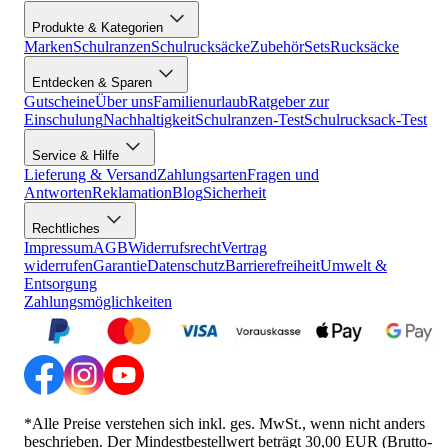
Produkte & Kategorien
Marken
Schulranzen
Schulrucksäcke
Zubehör
Sets
Rucksäcke
Entdecken & Sparen
Gutscheine
Über uns
Familienurlaub
Ratgeber zur
Einschulung
Nachhaltigkeit
Schulranzen-Test
Schulrucksack-Test
Service & Hilfe
Lieferung & Versand
Zahlungsarten
Fragen und
Antworten
Reklamation
Blog
Sicherheit
Rechtliches
Impressum
AGB
Widerrufsrecht
Vertrag
widerrufen
Garantie
Datenschutz
Barrierefreiheit
Umwelt &
Entsorgung
Zahlungsmöglichkeiten
*Alle Preise verstehen sich inkl. ges. MwSt., wenn nicht anders
beschrieben. Der Mindestbestellwert beträgt 30,00 EUR (Brutto-