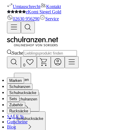
Umtauschrecht
Kontakt
eKomi Siegel Gold
02630 956290
Service
Suche
0
Marken
Marken
Schulranzen
Schulrucksäcke
Sets
Schulranzen
Zubehör
Rucksäcke
SALE %
Schulrucksäcke
Gutscheine
Blog